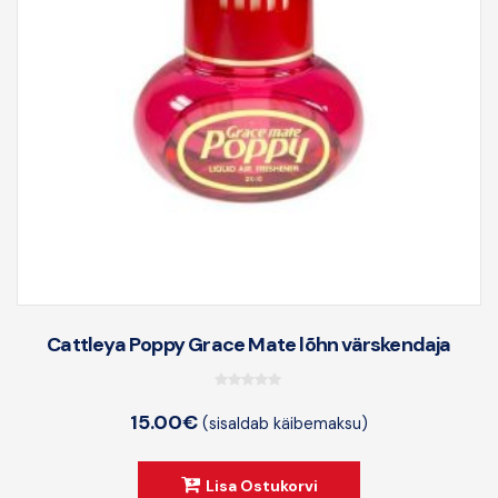
Cattleya Poppy Grace Mate lõhn värskendaja
0
15.00
€
(sisaldab käibemaksu)
o
u
t
Lisa Ostukorvi
o