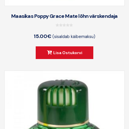
Maasikas Poppy Grace Mate lõhn värskendaja
0
15.00
€
(sisaldab käibemaksu)
o
u
t
Lisa Ostukorvi
o
f
5