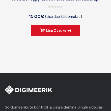
0
15.00
€
(sisaldab käibemaksu)
o
u
t
Lisa Ostukorvi
o
f
5
Sõidumeerikute kontroll ja paigaldamine Sinule sobivas