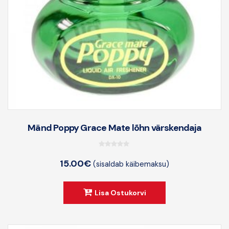
Mänd Poppy Grace Mate lõhn värskendaja
0
15.00
€
(sisaldab käibemaksu)
o
u
t
Lisa Ostukorvi
o
f
5