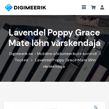
Lavendel Poppy Grace
Mate lõhn värskendaja
Digimeerik.ee - Mobiilne sõidumeerikute kontroll
>
Tooted
>
Lavendel Poppy Grace Mate lõhn
värskendaja