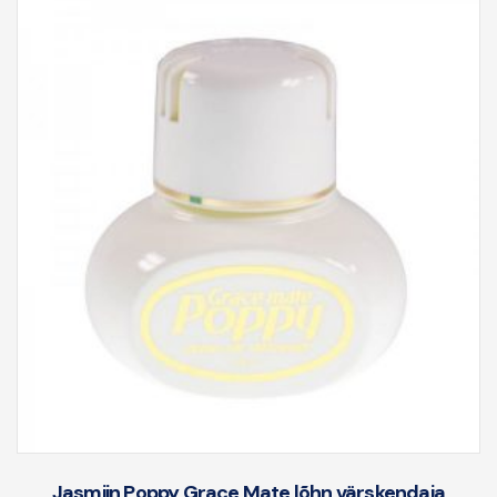
Jasmiin Poppy Grace Mate lõhn värskendaja