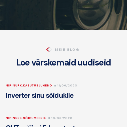
MEIE BLOGI
Loe värskemaid uudiseid
NIPINURK
,
KASUTUSJUHEND
11/06/2020
Inverter sinu sõidukile
NIPINURK
,
SÕIDUMEERIK
10/06/2020