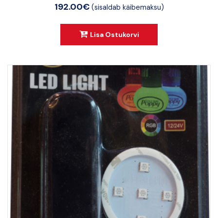
192.00
€
(sisaldab käibemaksu)
o
u
t
Lisa Ostukorvi
o
f
5