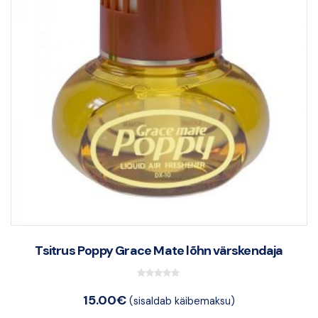
Tsitrus Poppy Grace Mate lõhn värskendaja
0
15.00
€
(sisaldab käibemaksu)
o
u