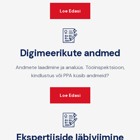
Loe Edasi
Digimeerikute andmed
Andmete laadimine ja analüüs. Tööinspektsioon,
kindlustus või PPA küsib andmeid?
Loe Edasi
Ekspertiiside läbiviimine