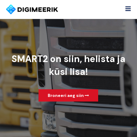
SMART2 on siin, helista ja
küsi lisa!
Broneeri aeg siin