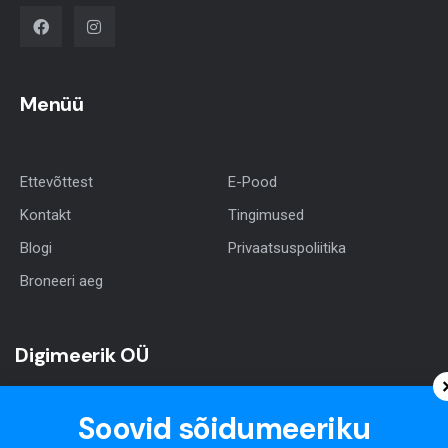
Menüü
Ettevõttest
E-Pood
Kontakt
Tingimused
Blogi
Privaatsuspoliitika
Broneeri aeg
Digimeerik OÜ
Soovid sõidumeeriku
Telefon:
+372 565 5875