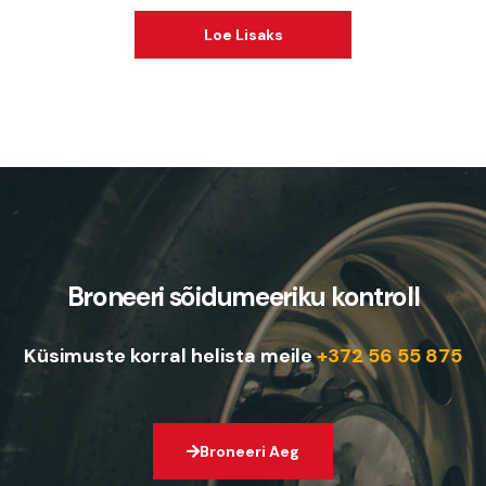
t
Loe Lisaks
o
f
5
Broneeri sõidumeeriku kontroll
Küsimuste korral helista meile
+372 56 55 875
Broneeri Aeg