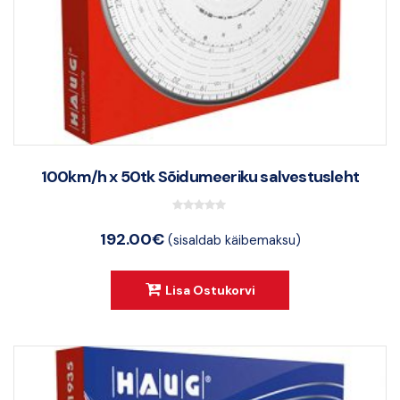
100km/h x 50tk Sõidumeeriku salvestusleht
0
192.00
€
(sisaldab käibemaksu)
o
u
t
Lisa Ostukorvi
o
f
5