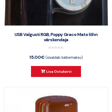
USB Valgusti RGB, Poppy Grace Mate lõhn
värskendaja
0
15.00
€
(sisaldab käibemaksu)
o
u
t
Lisa Ostukorvi
o
f
5