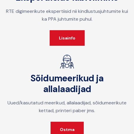
RTE digimeerikute ekspertiisid nii kindlustusjuhtumite kui
ka PPA juhtumite puhul.
Lisainfo
Sõidumeerikud ja
allalaadijad
Uued/kasutatud meerikud, allalaadijad, sõidumeerikute
kettad, printeri paber jms.
Ostma