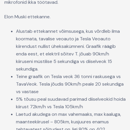
mikrofonid ikka töötavad.
Elon Muski ettekanne.
Alustab ettekannet võimsusega, kus võrdleb ilma
koormata, tavalise veoauto ja Tesla Veoauto
kiirendust nullist üheksakümneni. Graafik räägib
enda eest, et elektril sõitev T. jõuab 90km/h
kiiruseni müstilise 5 sekundiga vs diiselveok 15
sekundiga.
Teine graafik on Tesla veok 36 tonni raskusega vs
TavaVeok. Tesla jõudis 90km/h peale 20 sekundiga
vs vastase
5% tõusu peal suudavad parimad diiselveokid hoida
kiirust 72km/h vs Tesla 105km/h
Laetud akudega on max vahemaaks, max kaaluga,
maanteekiirusel – 805km, kusjuures enamus
tehtavatest sõitudest on, ligi 80% on 402