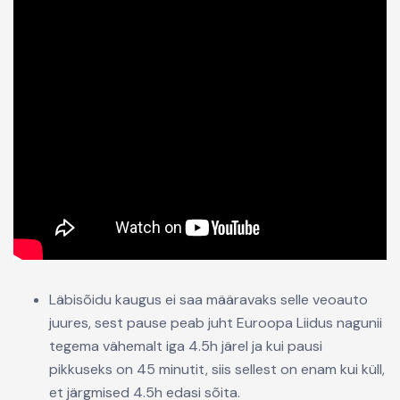
Läbisõidu kaugus ei saa määravaks selle veoauto
juures, sest pause peab juht Euroopa Liidus nagunii
tegema vähemalt iga 4.5h järel ja kui pausi
pikkuseks on 45 minutit, siis sellest on enam kui küll,
et järgmised 4.5h edasi sõita.