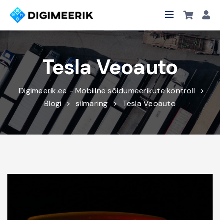
Tesla Veoauto
Digimeerik.ee - Mobiilne sõidumeerikute kontroll
>
Blogi
>
silmaring
>
Tesla Veoauto