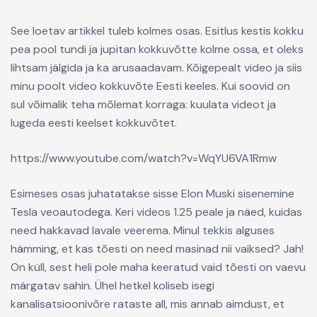
See loetav artikkel tuleb kolmes osas. Esitlus kestis kokku
pea pool tundi ja jupitan kokkuvõtte kolme ossa, et oleks
lihtsam jälgida ja ka arusaadavam. Kõigepealt video ja siis
minu poolt video kokkuvõte Eesti keeles. Kui soovid on
sul võimalik teha mõlemat korraga: kuulata videot ja
lugeda eesti keelset kokkuvõtet.
https://www.youtube.com/watch?v=WqYU6VA1Rmw
Esimeses osas juhatatakse sisse Elon Muski sisenemine
Tesla veoautodega. Keri videos 1.25 peale ja näed, kuidas
need hakkavad lavale veerema. Minul tekkis alguses
hämming, et kas tõesti on need masinad nii vaiksed? Jah!
On küll, sest heli pole maha keeratud vaid tõesti on vaevu
märgatav sahin. Ühel hetkel koliseb isegi
kanalisatsioonivõre rataste all, mis annab aimdust, et