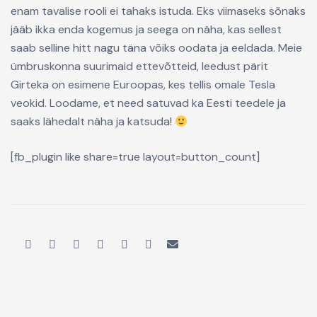
enam tavalise rooli ei tahaks istuda. Eks viimaseks sõnaks
jääb ikka enda kogemus ja seega on näha, kas sellest
saab selline hitt nagu täna võiks oodata ja eeldada. Meie
ümbruskonna suurimaid ettevõtteid, leedust pärit
Girteka on esimene Euroopas, kes tellis omale Tesla
veokid. Loodame, et need satuvad ka Eesti teedele ja
saaks lähedalt näha ja katsuda!
[fb_plugin like share=true layout=button_count]