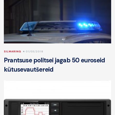
SILMARING
01/03/2018
Prantsuse politsei jagab 50 euroseid
kütusevautšereid