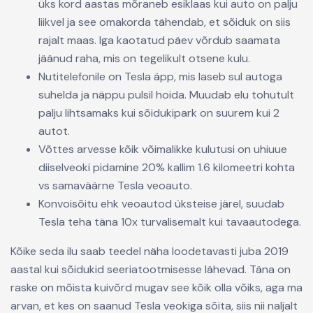
üks kord aastas mõraneb esiklaas kui auto on palju
liikvel ja see omakorda tähendab, et sõiduk on siis
rajalt maas. Iga kaotatud päev võrdub saamata
jäänud raha, mis on tegelikult otsene kulu.
Nutitelefonile on Tesla äpp, mis laseb sul autoga
suhelda ja näppu pulsil hoida. Muudab elu tohutult
palju lihtsamaks kui sõidukipark on suurem kui 2
autot.
Võttes arvesse kõik võimalikke kulutusi on uhiuue
diiselveoki pidamine 20% kallim 1.6 kilomeetri kohta
vs samaväärne Tesla veoauto.
Konvoisõitu ehk veoautod üksteise järel, suudab
Tesla teha täna 10x turvalisemalt kui tavaautodega.
Kõike seda ilu saab teedel näha loodetavasti juba 2019
aastal kui sõidukid seeriatootmisesse lähevad. Täna on
raske on mõista kuivõrd mugav see kõik olla võiks, aga ma
arvan, et kes on saanud Tesla veokiga sõita, siis nii naljalt