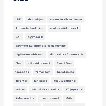
1381
alast väljas
andmete allalaadimine
Andmete laadimine
arukas sõidumeerik
DAF
digimeerik
digimeeriku andmete allalaadimine
digitaalne juhikaart
digitaalne sõidumeerik
Efas
ettevõttekaart
Exact Duo
facebook
firmakaart
helistamine
inverter
juhikaart
kasutusjuhend
kettad
käsitsi sisestamine
Küljepeegel
liiklusseadus
maanteamet
MAN