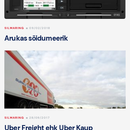
SILMARING
09/02/2018
Arukas sõidumeerik
SILMARING
28/09/2017
Uber Freight ehk Uber Kaup