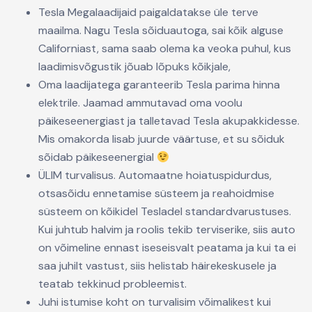
Tesla Megalaadijaid paigaldatakse üle terve
maailma. Nagu Tesla sõiduautoga, sai kõik alguse
Californiast, sama saab olema ka veoka puhul, kus
laadimisvõgustik jõuab lõpuks kõikjale,
Oma laadijatega garanteerib Tesla parima hinna
elektrile. Jaamad ammutavad oma voolu
päikeseenergiast ja talletavad Tesla akupakkidesse.
Mis omakorda lisab juurde väärtuse, et su sõiduk
sõidab päikeseenergial
ÜLIM turvalisus. Automaatne hoiatuspidurdus,
otsasõidu ennetamise süsteem ja reahoidmise
süsteem on kõikidel Tesladel standardvarustuses.
Kui juhtub halvim ja roolis tekib terviserike, siis auto
on võimeline ennast iseseisvalt peatama ja kui ta ei
saa juhilt vastust, siis helistab häirekeskusele ja
teatab tekkinud probleemist.
Juhi istumise koht on turvalisim võimalikest kui