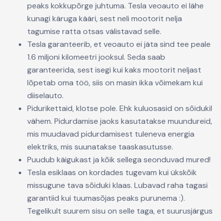
peaks kokkupõrge juhtuma. Tesla veoauto ei lähe
kunagi käruga kääri, sest neli mootorit nelja
tagumise ratta otsas välistavad selle.
Tesla garanteerib, et veoauto ei jäta sind tee peale
1.6 miljoni kilomeetri jooksul. Seda saab
garanteerida, sest isegi kui kaks mootorit neljast
lõpetab oma töö, siis on masin ikka võimekam kui
diiselauto.
Pidurikettaid, klotse pole. Ehk kuluosasid on sõidukil
vähem. Pidurdamise jaoks kasutatakse muundureid,
mis muudavad pidurdamisest tuleneva energia
elektriks, mis suunatakse taaskasutusse.
Puudub käigukast ja kõik sellega seonduvad mured!
Tesla esiklaas on kordades tugevam kui ükskõik
missugune tava sõiduki klaas. Lubavad raha tagasi
garantiid kui tuumasõjas peaks purunema :).
Tegelikult suurem sisu on selle taga, et suurusjärgus