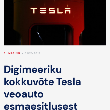
SILMARING
01/12/2017
Digimeeriku
kokkuvõte Tesla
veoauto
esmaesitlusest