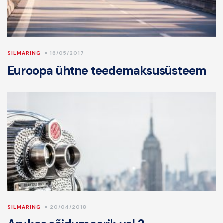
SILMARING
16/05/2017
Euroopa ühtne teedemaksusüsteem
SILMARING
20/04/2018