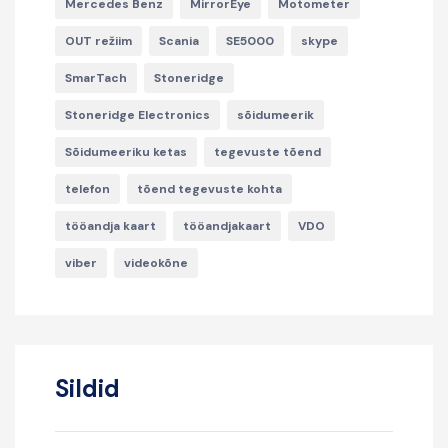
Mercedes Benz
MirrorEye
Motometer
OUT režiim
Scania
SE5000
skype
SmarTach
Stoneridge
Stoneridge Electronics
sõidumeerik
Sõidumeeriku ketas
tegevuste tõend
telefon
tõend tegevuste kohta
tööandja kaart
tööandjakaart
VDO
viber
videokõne
Sildid