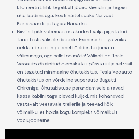
kilomeetrit. Ehk tegelikult jõuad kliendini ja tagasi
ühe laadimisega. Eesti näitel saaks Narvast
Kuressaarde ja tagasi Narva ka!
Niivõrd pikk vahemaa on akudest välja pigistatud
tänu Tesla välisele disainile. Esimese hooga võiks
öelda, et see on pehmelt öeldes harjumatu
välimusega, aga sellel on mõte! Väliselt on Tesla
Veoauto disainitud olemaks kui püssikuul ja sel viisil
on tagatud minimaalne õhutakistus. Tesla Veoauto
õhutakistus on võrdeline superauto Bugatti
Chironiga. Õhutakistuse parandamisele aitavad
kaasa kabiini taga olevad küljed, mis kohanevad
vastavalt veetavale treilerile ja teevad kõik
võimaliku, et hoida kogu komplekt võimalikult
voolujooneline.