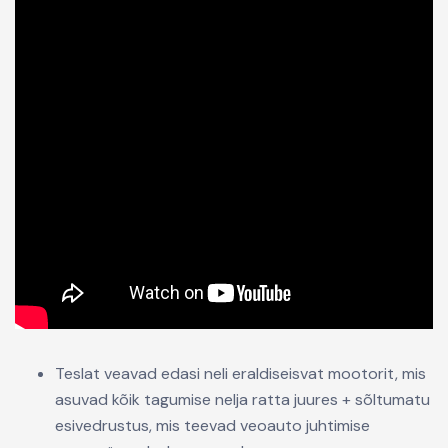
Teslat veavad edasi neli eraldiseisvat mootorit, mis
asuvad kõik tagumise nelja ratta juures + sõltumatu
esivedrustus, mis teevad veoauto juhtimise