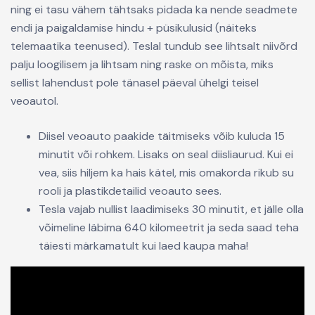
ning ei tasu vähem tähtsaks pidada ka nende seadmete
endi ja paigaldamise hindu + püsikulusid (näiteks
telemaatika teenused). Teslal tundub see lihtsalt niivõrd
palju loogilisem ja lihtsam ning raske on mõista, miks
sellist lahendust pole tänasel päeval ühelgi teisel
veoautol.
Diisel veoauto paakide täitmiseks võib kuluda 15
minutit või rohkem. Lisaks on seal diisliaurud. Kui ei
vea, siis hiljem ka hais kätel, mis omakorda rikub su
rooli ja plastikdetailid veoauto sees.
Tesla vajab nullist laadimiseks 30 minutit, et jälle olla
võimeline läbima 640 kilomeetrit ja seda saad teha
täiesti märkamatult kui laed kaupa maha!