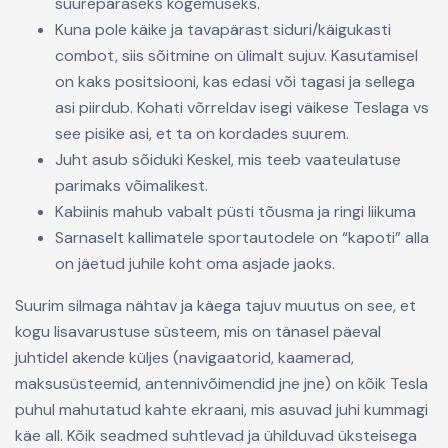
suurepäraseks kogemuseks.
Kuna pole käike ja tavapärast siduri/käigukasti
combot, siis sõitmine on ülimalt sujuv. Kasutamisel
on kaks positsiooni, kas edasi või tagasi ja sellega
asi piirdub. Kohati võrreldav isegi väikese Teslaga vs
see pisike asi, et ta on kordades suurem.
Juht asub sõiduki Keskel, mis teeb vaateulatuse
parimaks võimalikest.
Kabiinis mahub vabalt püsti tõusma ja ringi liikuma
Sarnaselt kallimatele sportautodele on “kapoti” alla
on jäetud juhile koht oma asjade jaoks.
Suurim silmaga nähtav ja käega tajuv muutus on see, et
kogu lisavarustuse süsteem, mis on tänasel päeval
juhtidel akende küljes (navigaatorid, kaamerad,
maksusüsteemid, antennivõimendid jne jne) on kõik Tesla
puhul mahutatud kahte ekraani, mis asuvad juhi kummagi
käe all. Kõik seadmed suhtlevad ja ühilduvad üksteisega